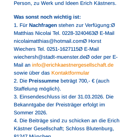
Person, zu Werk und Ideen Erich Kästners.
Was sonst noch wichtig ist:
Für
Nachfragen
stehen zur Verfügung:Ø
Matthias Nicolai Tel. 0228-3240463Ø E-Mail
nicolaimatthias@hotmail.comØ Horst
Wiechers Tel. 0251-1627115Ø E-Mail
wiechersh@stadt-muenster.deØ oder per E-
Mail an
info@erichkaestnergesellschaft.de
sowie über das
Kontaktformular
Die
Preissumme
beträgt 700,- € (auch
Staffelung möglich).
Einsendeschluss ist der 31.03.2026. Die
Bekanntgabe der Preisträger erfolgt im
Sommer 2026.
Die Beiträge sind zu schicken an die Erich
Kästner Gesellschaft; Schloss Blutenburg,
81247 München