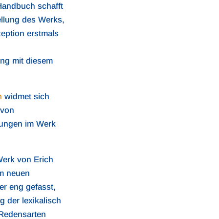
Handbuch schafft
llung des Werks,
eption erstmals
ung mit diesem
n
widmet sich
 von
ungen im Werk
Werk von Erich
em neuen
ser eng gefasst,
g der lexikalisch
 Redensarten