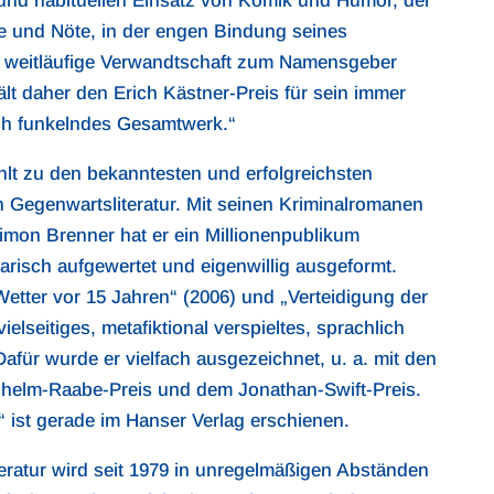
nd habituellen Einsatz von Komik und Humor, der
e und Nöte, in der engen Bindung seines
e weitläufige Verwandtschaft zum Namensgeber
ält daher den Erich Kästner-Preis für sein immer
ch funkelndes Gesamtwerk.“
lt zu den bekanntesten und erfolgreichsten
en Gegenwartsliteratur. Mit seinen Kriminalromanen
Simon Brenner hat er ein Millionenpublikum
risch aufgewertet und eigenwillig ausgeformt.
Wetter vor 15 Jahren“ (2006) und „Verteidigung der
ielseitiges, metafiktional verspieltes, sprachlich
für wurde er vielfach ausgezeichnet, u. a. mit den
ilhelm-Raabe-Preis und dem Jonathan-Swift-Preis.
 ist gerade im Hanser Verlag erschienen.
teratur wird seit 1979 in unregelmäßigen Abständen