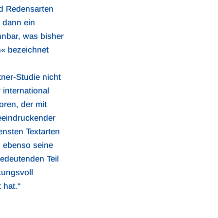
nd Redensarten
r dann ein
nnbar, was bisher
n« bezeichnet
ner-Studie nicht
international
oren, der mit
beeindruckender
ensten Textarten
n ebenso seine
bedeutenden Teil
kungsvoll
 hat.“