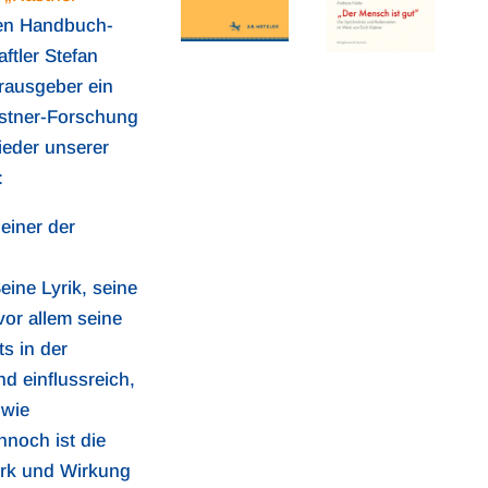
en Handbuch-
ftler Stefan
rausgeber ein
ästner-Forschung
ieder unserer
:
 einer der
ine Lyrik, seine
or allem seine
s in der
d einflussreich,
 wie
nnoch ist die
rk und Wirkung