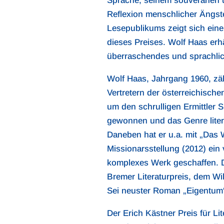
Sprache, seinem souveränen u
Reflexion menschlicher Ängst
Lesepublikums zeigt sich ein
dieses Preises. Wolf Haas erh
überraschendes und sprachli
Wolf Haas, Jahrgang 1960, zäh
Vertretern der österreichisch
um den schrulligen Ermittler 
gewonnen und das Genre litera
Daneben hat er u.a. mit „Das 
Missionarsstellung (2012) ein v
komplexes Werk geschaffen. Da
Bremer Literaturpreis, dem W
Sei neuster Roman „Eigentum“
Der Erich Kästner Preis für Li