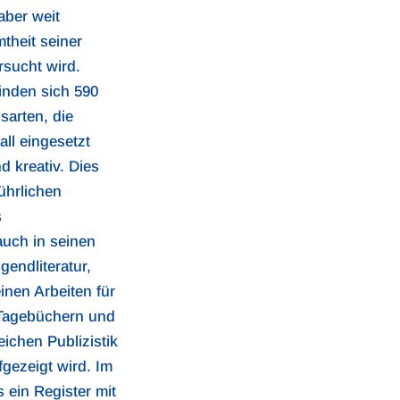
 aber weit
theit seiner
rsucht wird.
finden sich 590
sarten, die
all eingesetzt
d kreativ. Dies
führlichen
s
uch in seinen
endliteratur,
nen Arbeiten für
 Tagebüchern und
ichen Publizistik
fgezeigt wird. Im
 ein Register mit