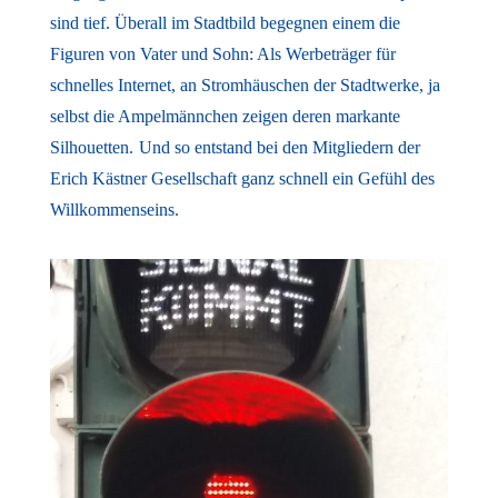
sind tief. Überall im Stadtbild begegnen einem die
Figuren von Vater und Sohn: Als Werbeträger für
schnelles Internet, an Stromhäuschen der Stadtwerke, ja
selbst die Ampelmännchen zeigen deren markante
Silhouetten.
Und so entstand bei den Mitgliedern der
Erich Kästner Gesellschaft ganz schnell ein Gefühl des
Willkommenseins.