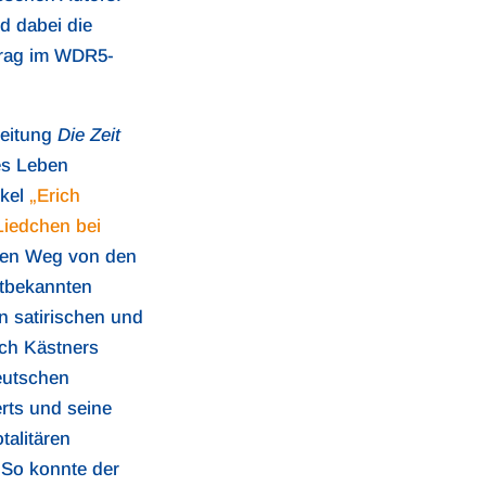
d dabei die
trag im WDR5-
zeitung
Die Zeit
es Leben
ikel
„Erich
Liedchen bei
nen Weg von den
ltbekannten
n satirischen und
uch Kästners
eutschen
rts und seine
talitären
 So konnte der