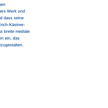
gen
ners Werk und
nd dass seine
Erich-Kästner-
as breite mediale
en ein, das
zugestalten.