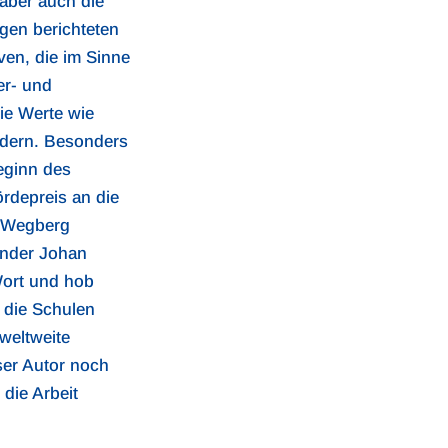
aber auch die
ngen berichteten
iven, die im Sinne
er- und
ie Werte wie
rdern. Besonders
eginn des
ördepreis an die
n Wegberg
ender Johan
Wort und hob
n die Schulen
weltweite
er Autor noch
 die Arbeit