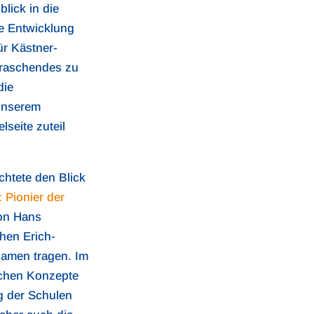
lick in die
he Entwicklung
r Kästner-
raschendes zu
die
nserem
seite zuteil
htete den Blick
: Pionier der
n Hans
chen Erich-
Namen tragen. Im
chen Konzepte
g der Schulen